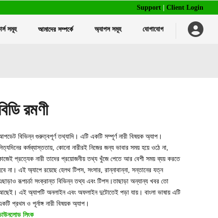
Support
|
Client Login
র্স সমূহ
আমাদের সম্পর্কে
অ্যাপস সমূহ
যোগাযোগ
বাল্ক এসএমএস পরিষেবা
ট্রেনিং ম্যানেজমেন্ট সফটওয়্যার
আইডি কার্ড এবং রিবন প্রিন্ট
হোটেল ম্যানেজমেন্ট সফটওয়্যার
স্মার্ট আইডি ও এটেন্ডেন্স সিস্টেম
রেস্টুরেন্ট ম্যানেজমেন্ট সফটওয়্যার
অন্যান্য প্রিন্টিং পরিষেবা
বাল্ক এসএমএস পরিষেবা
ট্রেনিং ম্যানেজমেন্ট সফটওয়্যার
আইডি কার্ড এবং রিবন প্রিন্ট
বিডি রমণী
এইচআর ম্যানেজমেন্ট সফটওয়্যার
হোটেল ম্যানেজমেন্ট সফটওয়্যার
স্মার্ট আইডি ও এটেন্ডেন্স সিস্টেম
রেস্টুরেন্ট ম্যানেজমেন্ট সফটওয়্যার
অন্যান্য প্রিন্টিং পরিষেবা
আপডেট বিভিন্ন গুরুত্বপূর্ণ তথ্যাদি। এটি একটি সম্পূর্ণ নারী বিষয়ক অ্যাপ।
নিত্যদিনের কর্মব্যাস্ততায়, কোনো নারীরই নিজের জন্য ভাবার সময় হয়ে ওঠে না,
এইচআর ম্যানেজমেন্ট সফটওয়্যার
কাজেই প্রত্যেক নারী তাদের প্রয়োজনীয় তথ্য খুঁজে পেতে আর বেশী সময় ব্যয় করতে
হবে না। এই অ্যাপে রয়েছে হেলথ টিপস, সংসার, রান্নাবান্না, সন্তানের যত্ন
এছাড়াও রূপচর্চা সংক্রান্ত বিভিন্ন তথ্য এবং টিপস।তাছাড়া অন্যান্য খবর তো
আছেই। এই অ্যাপটি অনলাইন এবং অফলাইন দুটোতেই পড়া যায়। বাংলা ভাষায় এটি
একটি প্রথম ও পূর্নাঙ্গ নারী বিষয়ক অ্যাপ।
ডাউনলোড লিংক