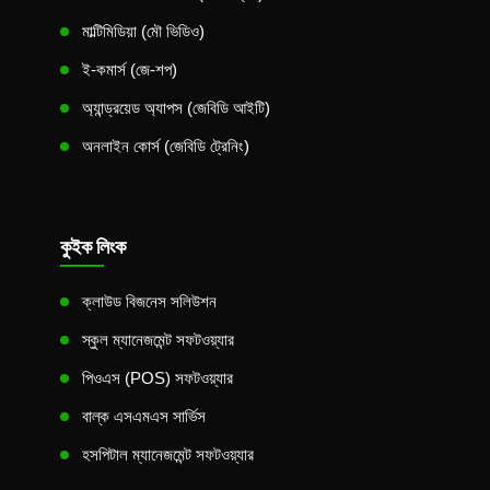
মাল্টিমিডিয়া (মৌ ভিডিও)
ই-কমার্স (জে-শপ)
অ্যান্ড্রয়েড অ্যাপস (জেবিডি আইটি)
অনলাইন কোর্স (জেবিডি ট্রেনিং)
কুইক লিংক
ক্লাউড বিজনেস সলিউশন
স্কুল ম্যানেজমেন্ট সফটওয়্যার
পিওএস (POS) সফটওয়্যার
বাল্ক এসএমএস সার্ভিস
হসপিটাল ম্যানেজমেন্ট সফটওয়্যার