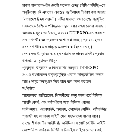
ঢাকার বাংলাদেশ–চীন মৈত্রী সম্মেলন কেন্দ্র (বিসিএফসিসি)–তে
অনুষ্ঠিতব্য এই এক্সপোর এবারের প্রতিপাদ্য নির্ধারণ করা হয়েছে
‘বাংলাদেশ টু দ্য ওয়ার্ল্ড’। এটির মাধ্যমে বাংলাদেশের প্রযুক্তি
সক্ষমতাকে বৈশ্বিক পরিমণ্ডলে তুলে ধরার লক্ষ্য নেওয়া হয়েছে।
আয়োজক সূত্র জানিয়েছে, এবারের DDIEXPO–তে প্রায় ৫
লাখ দর্শনার্থীর অংশগ্রহণের আশা করা হচ্ছে। প্রায় ৬ হাজার
৫০০ বর্গমিটার এলাকাজুড়ে এক্সপোর কার্যক্রম চলছে।
মেলার শুভ উদ্বোধন করেছেন বর্তমান সরকারের মাননীয় প্রধান
উপদেষ্টা ড. মুহাম্মদ ইউনূস।
প্রযুক্তি, উদ্ভাবন ও বিনিয়োগের সমন্বয়ে DDIEXPO
2026 বাংলাদেশের তথ্যপ্রযুক্তি খাতকে আন্তর্জাতিক অঙ্গনে
আরও শক্ত অবস্থানে নিয়ে যাবে বলে আশা করছেন
সংশ্লিষ্টরা।
আয়োজকরা জানিয়েছেন, শিক্ষার্থীদের জন্য সহজ শর্তে বিভিন্ন
আইটি কোর্স, এবং দর্শনার্থীদের জন্য বিভিন্ন ধরনের
সফটওয়্যার, ওয়েবসাইট, অ্যাপস, ডোমেইন হোস্টিং, কম্পিউটার
গ্যাজেট সহ অন্যান্য আইটি সেবা সহজলভ্যে পাওয়া যাবে। ‌
দেশের শীর্ষস্থানীয় আইটি & আইটিএস সাপোর্ট জেবিডি আইটি
কোম্পানি ও কার্যক্রম ডিজিটাল ডিভাইস ও ইনোভেশনের এই