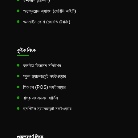
ই-কমার্স (জে-শপ)
অ্যান্ড্রয়েড অ্যাপস (জেবিডি আইটি)
অনলাইন কোর্স (জেবিডি ট্রেনিং)
কুইক লিংক
ক্লাউড বিজনেস সলিউশন
স্কুল ম্যানেজমেন্ট সফটওয়্যার
পিওএস (POS) সফটওয়্যার
বাল্ক এসএমএস সার্ভিস
হসপিটাল ম্যানেজমেন্ট সফটওয়্যার
গুরুত্বপূর্ণ লিংক