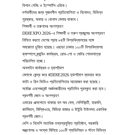
বিশাল গেমিং ও ইস্পোর্টস এরিনা।‌
দর্শনার্থীদের জন্য সৃজনশীল প্রতিযোগিতা ও বিনোদন, বিভিন্ন
পুরষ্কার, অফার ও বোনাস মেলায় থাকবে।‌
শিক্ষার্থী ও তরুণদের অংশগ্রহণ
DDIEXPO 2026–এ শিক্ষার্থী ও তরুণ প্রজন্মের অংশগ্রহণ
নিশ্চিত করতে দেশের প্রায় ৮৪টি বিশ্ববিদ্যালয়ের সঙ্গে
সমঝোতা চুক্তি হয়েছে। এছাড়া ঢাকার ১২০টি বিশ্ববিদ্যালয়
ক্যাম্পাসে ব্র্যান্ডিং কার্যক্রম, রোড-শো ও মোটর শোভাযাত্রা
পরিচালিত হচ্ছে।
অনলাইন কার্যক্রম ও হ্যাশট্যাগ
মেলাকে কেন্দ্র করে #DDIE2026 হ্যাশট্যাগ ব্যবহার করে
ফটো ও রিল ভিডিও প্রতিযোগিতার আয়োজন করা হয়েছে।
সর্বোচ্চ এনগেজমেন্ট অর্জনকারীদের প্রতিদিন পুরস্কৃত করা হবে।
প্রদর্শনী জোন ও অংশগ্রহণ
এবারের এক্সপোতে থাকছে হল অব ফেম, সেলিব্রিটি, হারমনি,
কার্নিভাল, মিল্কিওয়ে, মিডিয়া বাজার ও উইন্ডি টাউনসহ একাধিক
প্রদর্শনী জোন।
দেশি ও বিদেশি শতাধিক তথ্যপ্রযুক্তি প্রতিষ্ঠান, সরকারি
মন্ত্রণালয় ও সংস্থা মিলিয়ে ১৩০টি প্যাভিলিয়ন ও স্টলে বিভিন্ন