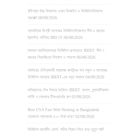
বাঁইগাছা উচ্চ বিদ্যালয় ওয়েব ডিজাইন ও ডিজিটালাইজেশন
প্রজেক্ট
08/08/2026
পচামাড়িয়া ডিগ্রী কলেজের ডিজিটালাইজেশনে দীর্ঘ ৬ বছরের
ট্রাস্টেড পার্টনার JBD IT
06/08/2026
দামনাশ মহাবিদ্যালয়ের ডিজিটাল রূপান্তরে JBDIT: দীর্ঘ ৭
বছরের নিরবচ্ছিন্ন বিশ্বাস ও পথচলা
06/08/2026
নাটোরের ঐতিহ্যবাহী মহারাজা জগদিন্দ্র নাথ স্কুল ও কলেজের
ডিজিটাল যাত্রায় JBDIT-এর নতুন অধ্যায়
04/08/2026
ভবিষ্যতের টেক লিডার তৈরিতে JBDIT: ক্লাস, প্র্যাকটিক্যাল
লার্নিং ও চমৎকার টিমওয়ার্কের গল্প
02/08/2026
Best USA Fast Web Hosting in Bangladesh:
যেকোনো প্যাকেজে ৫০০ টাকা ছাড়!
02/08/2026
ডিজিটাল মার্কেটিং কোর্স: সঠিক স্কিল শিখে গড়ে তুলুন স্মার্ট