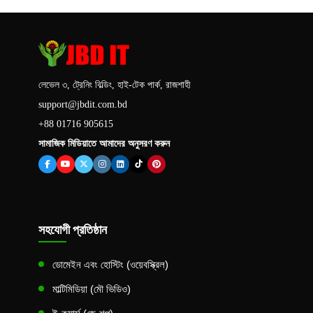
লেভেল ৩, ট্রেনিং বিল্ডিং, হাই-টেক পার্ক, রাজশাহী
support@jbdit.com.bd
+88 01716 905615
সামাজিক মিডিয়াতে আমাদের অনুসরণ করুন
সহযোগী প্রতিষ্ঠান
ডোমেইন এবং হোস্টিং (ওয়েবস্ক্রিল)
মাল্টিমিডিয়া (মৌ ভিডিও)