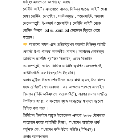
সর্ববৃহৎ এক্সপোতে অংশগ্রহন করছে।
জেবিডি আইটির এক্সপোতে থাকছে বিভিন্ন ধরনের আইটি সেবা
যেমন হোস্টিং, ডোমেইন , সফটওয়্যার , ওয়েবসাইট, অ্যাপস
ডেভেলপমেন্ট, ই-কমার্স ওয়েবসাইট। জেবিডি আইটি থেকে
হোস্টিং কিনলে .bd & .com.bd ডোমেইন ফ্রিতে পেয়ে
যাচ্ছেন।
আমাদের স্টলে এসে রেজিস্ট্রেশন করলেই বিভিন্ন আইটি
কোর্সের উপর থাকছে আকর্ষণীয় বোনাস। আমাদের কোর্সসমূহ
ডিজিটাল মার্কেটিং গ্রাফিক্স ডিজাইন, ওয়েব ডিজাইন
ডেভেলপমেন্ট, অডিও ভিডিও এডিটিং অ্যাপস ডেভেলপমেন্ট,
আউটসোর্সিং অফ ফ্রিল্যান্সিং ইত্যাদি।
মেলায় এন্ট্রির বিষয়ে দর্শনার্থীদের জন্য রাখা হয়েছে তিন ধাপের
সহজ রেজিস্ট্রেশন ব্যবস্থা। এর আওতায় প্রথমে অনলাইন
নিবন্ধন (ডিডিআইএক্সপো ওয়েবসাইটে), এরপর মেলায় সশরীরে
উপস্থিত হওয়া, ও সবশেষে ব্যাজ সংগ্রহের মাধ্যমে প্রবেশ
নিশ্চিত করা যাবে।
ডিজিটাল ডিভাইস অ্যান্ড ইনোভেশন এক্সপো ২০২৬ যৌথভাবে
আয়োজন করছে আইসিটি বিভাগ, বাংলাদেশ হাইটেক পার্ক
কর্তৃপক্ষ এবং বাংলাদেশ কম্পিউটার সমিতি (বিসিএস)।
মেলার আকর্ষণসমূহ: