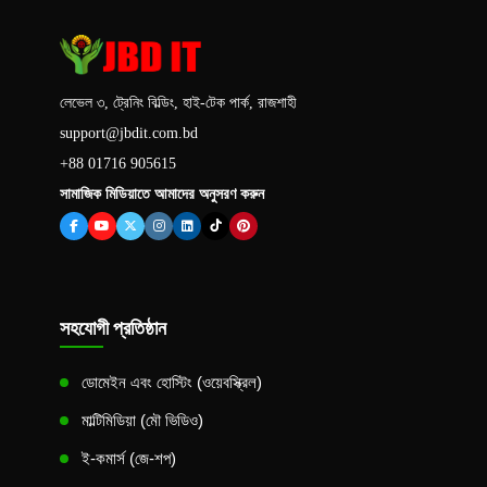
লেভেল ৩, ট্রেনিং বিল্ডিং, হাই-টেক পার্ক, রাজশাহী
support@jbdit.com.bd
+88 01716 905615
সামাজিক মিডিয়াতে আমাদের অনুসরণ করুন
সহযোগী প্রতিষ্ঠান
ডোমেইন এবং হোস্টিং (ওয়েবস্ক্রিল)
মাল্টিমিডিয়া (মৌ ভিডিও)
ই-কমার্স (জে-শপ)