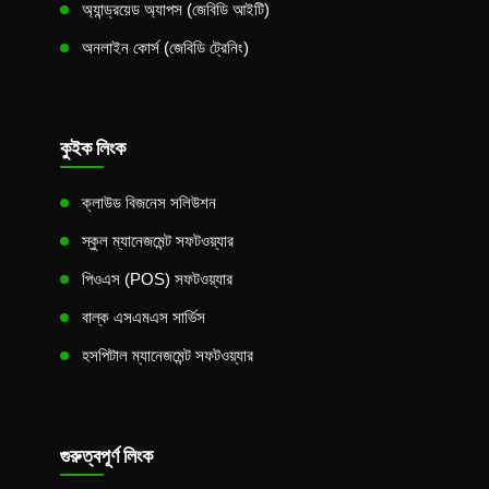
অ্যান্ড্রয়েড অ্যাপস (জেবিডি আইটি)
অনলাইন কোর্স (জেবিডি ট্রেনিং)
কুইক লিংক
ক্লাউড বিজনেস সলিউশন
স্কুল ম্যানেজমেন্ট সফটওয়্যার
পিওএস (POS) সফটওয়্যার
বাল্ক এসএমএস সার্ভিস
হসপিটাল ম্যানেজমেন্ট সফটওয়্যার
গুরুত্বপূর্ণ লিংক