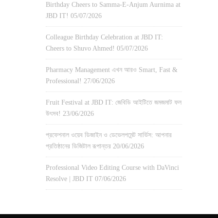
Birthday Cheers to Samma-E-Anjum Aurnima at
JBD IT!
05/07/2026
Colleague Birthday Celebration at JBD IT:
Cheers to Shuvo Ahmed!
05/07/2026
Pharmacy Management এখন আরও Smart, Fast &
Professional!
27/06/2026
Fruit Festival at JBD IT: জেবিডি আইটিতে জমজমাট ফল
উৎসব!
23/06/2026
প্রফেশনাল ওয়েব ডিজাইন ও ডেভেলপমেন্ট সার্ভিস: আপনার
প্রতিষ্ঠানের ডিজিটাল রূপান্তর
20/06/2026
Professional Video Editing Course with DaVinci
Resolve | JBD IT
07/06/2026