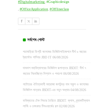
#digitalmarketing
,
#graphicdesign
,
#OfficeApplication
,
#offlineclass
সর্বশেষ পোস্ট
পচামাড়িয়া ডিগ্রী কলেজের ডিজিটালাইজেশনে দীর্ঘ ৬ বছরের
ট্রাস্টেড পার্টনার JBD IT
06/08/2026
দামনাশ মহাবিদ্যালয়ের ডিজিটাল রূপান্তরে JBDIT: দীর্ঘ ৭
বছরের নিরবচ্ছিন্ন বিশ্বাস ও পথচলা
06/08/2026
নাটোরের ঐতিহ্যবাহী মহারাজা জগদিন্দ্র নাথ স্কুল ও কলেজের
ডিজিটাল যাত্রায় JBDIT-এর নতুন অধ্যায়
04/08/2026
ভবিষ্যতের টেক লিডার তৈরিতে JBDIT: ক্লাস, প্র্যাকটিক্যাল
লার্নিং ও চমৎকার টিমওয়ার্কের গল্প
02/08/2026