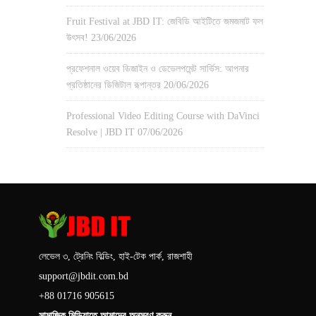
Fruit Festival at JBD IT: জেবিডি আইটিতে জমজমাট ফল
উৎসব!
23/06/2026
প্রফেশনাল ওয়েব ডিজাইন ও ডেভেলপমেন্ট সার্ভিস: আপনার
প্রতিষ্ঠানের ডিজিটাল রূপান্তর
20/06/2026
Professional Video Editing Course with DaVinci
Resolve | JBD IT
07/06/2026
লেভেল ৩, ট্রেনিং বিল্ডিং, হাই-টেক পার্ক, রাজশাহী
support@jbdit.com.bd
+88 01716 905615
সামাজিক মিডিয়াতে আমাদের অনুসরণ করুন