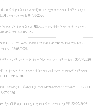
নাটোরের ঐতিহ্যবাহী মহারাজা জগদিন্দ্র নাথ স্কুল ও কলেজের ডিজিটাল যাত্রায়
JBDIT-এর নতুন অধ্যায়
04/08/2026
ভবিষ্যতের টেক লিডার তৈরিতে JBDIT: ক্লাস, প্র্যাকটিক্যাল লার্নিং ও চমৎকার
টিমওয়ার্কের গল্প
02/08/2026
Best USA Fast Web Hosting in Bangladesh: যেকোনো প্যাকেজে ৫০০
টাকা ছাড়!
02/08/2026
ডিজিটাল মার্কেটিং কোর্স: সঠিক স্কিল শিখে গড়ে তুলুন স্মার্ট ক্যারিয়ার
30/07/2026
স্মার্ট প্রযুক্তিতে শিক্ষা প্রতিষ্ঠান পরিচালনায় সেরা কলেজ ম্যানেজমেন্ট সফটওয়্যার |
JBD IT
29/07/2026
হোটেল ম্যানেজমেন্ট সফটওয়্যার (Hotel Management Software) – JBD IT
23/07/2026
এক ক্লিকেই নিয়ন্ত্রণ করুন পুরো ব্যবসার স্টক, সেলস ও প্রফিট!
22/07/2026