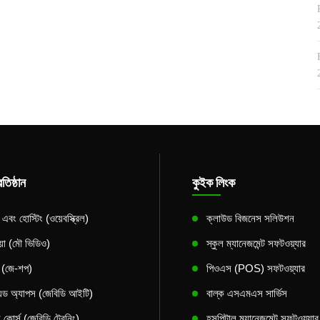
তিষ্ঠান
কুইক লিংক
বং হোস্টিং (ওয়েবস্ক্রিল)
ক্লাউড বিজনেস সলিউশন
িয়া (মৌ ভিডিও)
স্কুল ম্যানেজমেন্ট সফটওয়্যার
স (জে-শপ)
পিওএস (POS) সফটওয়্যার
রয়েড অ্যাপস (জেবিডি আইটি)
বাল্ক এসএমএস সার্ভিস
কোর্স (জেবিডি ট্রেনিং)
হসপিটাল ম্যানেজমেন্ট সফটওয়্যার