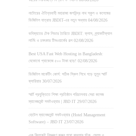
নাটোরের ঐতিহ্যবাহী মহারাজা জগদিন্দ্র নাথ স্কুল ও কলেজের
ডিজিটাল যাত্রায় JBDIT-এর নতুন অধ্যায়
04/08/2026
ভবিষ্যতের টেক লিডার তৈরিতে JBDIT: ক্লাস, প্র্যাকটিক্যাল
লার্নিং ও চমৎকার টিমওয়ার্কের গল্প
02/08/2026
Best USA Fast Web Hosting in Bangladesh:
যেকোনো প্যাকেজে ৫০০ টাকা ছাড়!
02/08/2026
ডিজিটাল মার্কেটিং কোর্স: সঠিক স্কিল শিখে গড়ে তুলুন স্মার্ট
ক্যারিয়ার
30/07/2026
স্মার্ট প্রযুক্তিতে শিক্ষা প্রতিষ্ঠান পরিচালনায় সেরা কলেজ
ম্যানেজমেন্ট সফটওয়্যার | JBD IT
29/07/2026
হোটেল ম্যানেজমেন্ট সফটওয়্যার (Hotel Management
Software) – JBD IT
23/07/2026
এক ক্লিকেই নিয়ন্ত্রণ করুন পুরো ব্যবসার স্টক, সেলস ও