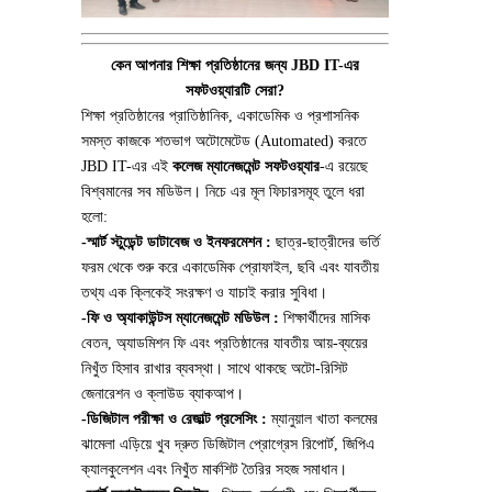
কেন আপনার শিক্ষা প্রতিষ্ঠানের জন্য JBD IT-এর
সফটওয়্যারটি সেরা?
শিক্ষা প্রতিষ্ঠানের প্রাতিষ্ঠানিক, একাডেমিক ও প্রশাসনিক
সমস্ত কাজকে শতভাগ অটোমেটেড (Automated) করতে
JBD IT-এর এই
কলেজ ম্যানেজমেন্ট সফটওয়্যার
-এ রয়েছে
বিশ্বমানের সব মডিউল। নিচে এর মূল ফিচারসমূহ তুলে ধরা
হলো:
-স্মার্ট স্টুডেন্ট ডাটাবেজ ও ইনফরমেশন :
ছাত্র-ছাত্রীদের ভর্তি
ফরম থেকে শুরু করে একাডেমিক প্রোফাইল, ছবি এবং যাবতীয়
তথ্য এক ক্লিকেই সংরক্ষণ ও যাচাই করার সুবিধা।
-ফি ও অ্যাকাউন্টস ম্যানেজমেন্ট মডিউল :
শিক্ষার্থীদের মাসিক
বেতন, অ্যাডমিশন ফি এবং প্রতিষ্ঠানের যাবতীয় আয়-ব্যয়ের
নিখুঁত হিসাব রাখার ব্যবস্থা। সাথে থাকছে অটো-রিসিট
জেনারেশন ও ক্লাউড ব্যাকআপ।
-ডিজিটাল পরীক্ষা ও রেজাল্ট প্রসেসিং :
ম্যানুয়াল খাতা কলমের
ঝামেলা এড়িয়ে খুব দ্রুত ডিজিটাল প্রোগ্রেস রিপোর্ট, জিপিএ
ক্যালকুলেশন এবং নিখুঁত মার্কশিট তৈরির সহজ সমাধান।