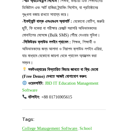
-স্মার্ট অ্যাটেনডেন্স সিস্টেম :
শিক্ষক, কর্মচারী এবং শিক্ষার্থীদের
ডিজিটাল এবং স্মার্ট হাজিরা ট্র্যাকিং সিস্টেম, যা প্রতিষ্ঠানের
শৃঙ্খলা বজায় রাখতে সাহায্য করে।
-ইনস্ট্যান্ট বাল্ক এসএমএস অ্যালার্ট :
যেকোনো নোটিশ, জরুরি
ছুটি, ফি বকেয়া বা পরীক্ষার রেজাল্ট সরাসরি অভিভাবকদের
মোবাইলের মেসেজে (Bulk SMS) পৌঁছে দেওয়ার সুবিধা।
-সিকিউরড ক্লাউড লগইন প্যানেল :
শিক্ষক, শিক্ষার্থী ও
অভিভাবকদের জন্য আলাদা ও নিরাপদ ক্লাউড লগইন এরিয়া,
যার মাধ্যমে যেকোনো জায়গা থেকে প্যানেল অ্যাক্সেস করা
সম্ভব।
সফটওয়্যারের বিস্তারিত ফিচার জানতে বা ফ্রি ডেমো
(Free Demo) দেখতে আজই যোগাযোগ করুন:
ওয়েবসাইট:
JBD IT Education Management
Software
হটলাইন:
+88 01716905615
Tags:
College Management Software
,
School