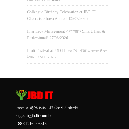
Colleague Birthday Celebration at JBD IT:
Cheers to Shuvo Ahmed!
05/07/2026
Pharmacy Management এখন আরও Smart, Fast &
Professional!
27/06/2026
Fruit Festival at JBD IT: জেবিডি আইটিতে জমজমাট ফল
উৎসব!
23/06/2026
লেভেল ৩, ট্রেনিং বিল্ডিং, হাই-টেক পার্ক, রাজশাহী
support@jbdit.com.bd
+88 01716 905615