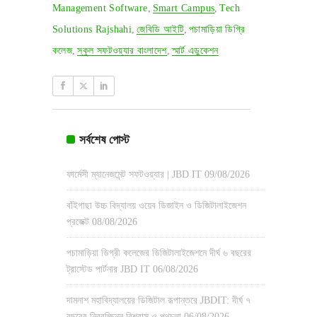
Management Software
,
Smart Campus
,
Tech
Solutions Rajshahi
,
জেবিডি আইটি
,
পচামাড়িয়া ডিগ্রি
কলেজ
,
স্কুল সফটওয়্যার বাংলাদেশ
,
স্মার্ট এডুকেশন
সর্বশেষ পোস্ট
ফার্মেসী ম্যানেজমেন্ট সফটওয়্যার | JBD IT
09/08/2026
বাঁইগাছা উচ্চ বিদ্যালয় ওয়েব ডিজাইন ও ডিজিটালাইজেশন
প্রজেক্ট
08/08/2026
পচামাড়িয়া ডিগ্রী কলেজের ডিজিটালাইজেশনে দীর্ঘ ৬ বছরের
ট্রাস্টেড পার্টনার JBD IT
06/08/2026
দামনাশ মহাবিদ্যালয়ের ডিজিটাল রূপান্তরে JBDIT: দীর্ঘ ৭
বছরের নিরবচ্ছিন্ন বিশ্বাস ও পথচলা
06/08/2026