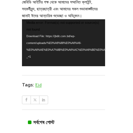
জেবিডি আইটির পক্ষ থেকে আমাদের সম্মানিত ক্লাইন্ট,
সহকর্মীবৃন্দ, ছাত্রছাত্রী এবং আমাদের সকল শুভাকাঙ্ক্ষীদের
জানাই ঈদের আন্তরিক শুভেচ্ছা ও অভিনন্দন।
Video
Media error: Format(s) not supported or source(s)
Player
not found
Download File: https://jbdit.com.bd/wp-
content/uploads/%E0%A6%88%E0%A6%A6-
%E0%A6%AE%E0%A7%8B%E0%A6%AC%E0%A6%BE%E0%A6%B0%E0%A6%95-.m
_=1
Tags:
Eid
সর্বশেষ পোস্ট