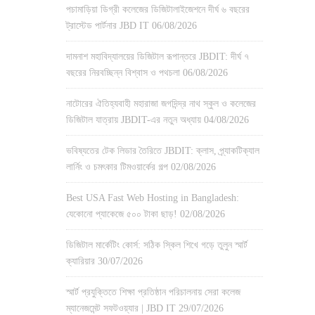
পচামাড়িয়া ডিগ্রী কলেজের ডিজিটালাইজেশনে দীর্ঘ ৬ বছরের
ট্রাস্টেড পার্টনার JBD IT
06/08/2026
দামনাশ মহাবিদ্যালয়ের ডিজিটাল রূপান্তরে JBDIT: দীর্ঘ ৭
বছরের নিরবচ্ছিন্ন বিশ্বাস ও পথচলা
06/08/2026
নাটোরের ঐতিহ্যবাহী মহারাজা জগদিন্দ্র নাথ স্কুল ও কলেজের
ডিজিটাল যাত্রায় JBDIT-এর নতুন অধ্যায়
04/08/2026
ভবিষ্যতের টেক লিডার তৈরিতে JBDIT: ক্লাস, প্র্যাকটিক্যাল
লার্নিং ও চমৎকার টিমওয়ার্কের গল্প
02/08/2026
Best USA Fast Web Hosting in Bangladesh:
যেকোনো প্যাকেজে ৫০০ টাকা ছাড়!
02/08/2026
ডিজিটাল মার্কেটিং কোর্স: সঠিক স্কিল শিখে গড়ে তুলুন স্মার্ট
ক্যারিয়ার
30/07/2026
স্মার্ট প্রযুক্তিতে শিক্ষা প্রতিষ্ঠান পরিচালনায় সেরা কলেজ
ম্যানেজমেন্ট সফটওয়্যার | JBD IT
29/07/2026