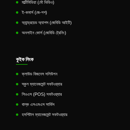
মাল্টিমিডিয়া (মৌ ভিডিও)
ই-কমার্স (জে-শপ)
অ্যান্ড্রয়েড অ্যাপস (জেবিডি আইটি)
অনলাইন কোর্স (জেবিডি ট্রেনিং)
কুইক লিংক
ক্লাউড বিজনেস সলিউশন
স্কুল ম্যানেজমেন্ট সফটওয়্যার
পিওএস (POS) সফটওয়্যার
বাল্ক এসএমএস সার্ভিস
হসপিটাল ম্যানেজমেন্ট সফটওয়্যার