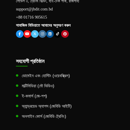
লেভেল ৩, ট্রেনিং বিল্ডিং, হাই-টেক পার্ক, রাজশাহী
support@jbdit.com.bd
+88 01716 905615
সামাজিক মিডিয়াতে আমাদের অনুসরণ করুন
সহযোগী প্রতিষ্ঠান
ডোমেইন এবং হোস্টিং (ওয়েবস্ক্রিল)
মাল্টিমিডিয়া (মৌ ভিডিও)
ই-কমার্স (জে-শপ)
অ্যান্ড্রয়েড অ্যাপস (জেবিডি আইটি)
অনলাইন কোর্স (জেবিডি ট্রেনিং)