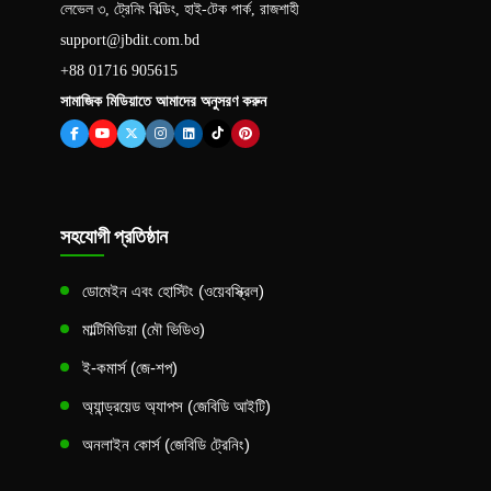
লেভেল ৩, ট্রেনিং বিল্ডিং, হাই-টেক পার্ক, রাজশাহী
support@jbdit.com.bd
+88 01716 905615
সামাজিক মিডিয়াতে আমাদের অনুসরণ করুন
সহযোগী প্রতিষ্ঠান
ডোমেইন এবং হোস্টিং (ওয়েবস্ক্রিল)
মাল্টিমিডিয়া (মৌ ভিডিও)
ই-কমার্স (জে-শপ)
অ্যান্ড্রয়েড অ্যাপস (জেবিডি আইটি)
অনলাইন কোর্স (জেবিডি ট্রেনিং)