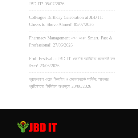
JBD IT!
05/07/2026
Colleague Birthday Celebration at JBD IT:
Cheers to Shuvo Ahmed!
05/07/2026
Pharmacy Management এখন আরও Smart, Fast &
Professional!
27/06/2026
Fruit Festival at JBD IT: জেবিডি আইটিতে জমজমাট ফল
উৎসব!
23/06/2026
প্রফেশনাল ওয়েব ডিজাইন ও ডেভেলপমেন্ট সার্ভিস: আপনার
প্রতিষ্ঠানের ডিজিটাল রূপান্তর
20/06/2026