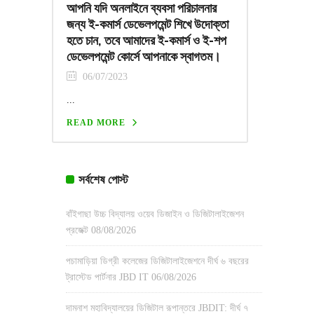
আপনি যদি অনলাইনে ব্যবসা পরিচালনার
জন্য ই-কমার্স ডেভেলপমেন্ট শিখে উদোক্তা
হতে চান, তবে আমাদের ই-কমার্স ও ই-শপ
ডেভেলপমেন্ট কোর্সে আপনাকে স্বাগতম।
06/07/2023
...
READ MORE
সর্বশেষ পোস্ট
বাঁইগাছা উচ্চ বিদ্যালয় ওয়েব ডিজাইন ও ডিজিটালাইজেশন
প্রজেক্ট
08/08/2026
পচামাড়িয়া ডিগ্রী কলেজের ডিজিটালাইজেশনে দীর্ঘ ৬ বছরের
ট্রাস্টেড পার্টনার JBD IT
06/08/2026
দামনাশ মহাবিদ্যালয়ের ডিজিটাল রূপান্তরে JBDIT: দীর্ঘ ৭