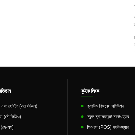
তিষ্ঠান
কুইক লিংক
বং হোস্টিং (ওয়েবস্ক্রিল)
ক্লাউড বিজনেস সলিউশন
িয়া (মৌ ভিডিও)
স্কুল ম্যানেজমেন্ট সফটওয়্যার
স (জে-শপ)
পিওএস (POS) সফটওয়্যার