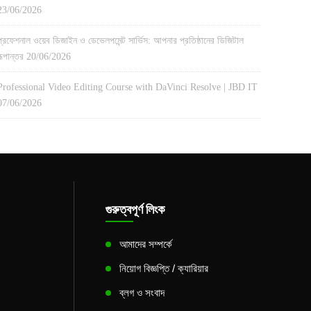
23/06/2026
প্রফেশনাল ওয়েব ডিজাইন ও ডেভেলপমেন্ট সার্ভিস: আপনার প্রতিষ্ঠানের ডিজিটাল
রূপান্তর
20/06/2026
Professional Video Editing Course with DaVinci Resolve | JBD IT
07/06/2026
গুরুত্বপূর্ণ লিংক
আমাদের সম্পর্কে
নিয়োগ বিজ্ঞপ্তি / ক্যারিয়ার
ব্লগ ও সংবাদ