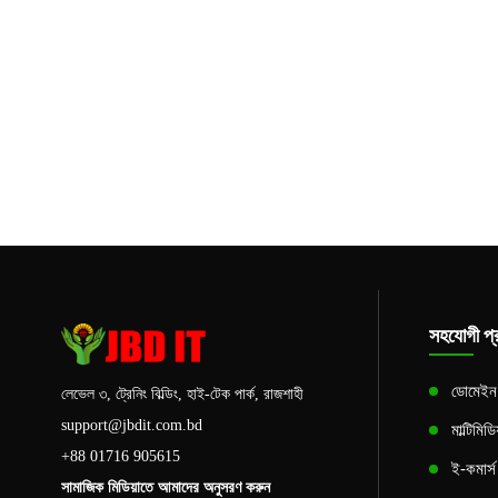
সহযোগী প্র
ডোমেইন এ
লেভেল ৩, ট্রেনিং বিল্ডিং, হাই-টেক পার্ক, রাজশাহী
support@jbdit.com.bd
মাল্টিমিড
+88 01716 905615
ই-কমার্
সামাজিক মিডিয়াতে আমাদের অনুসরণ করুন