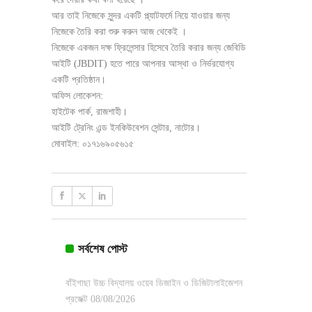
আর তাই নিজেকে সুন্দর একটি প্ল্যাটফর্মে নিয়ে যাওয়ার জন্য
নিজেকে তৈরি করা শুরু করুন আজ থেকেই ।
নিজেকে একজন দক্ষ ফ্রিলেন্সার হিসেবে তৈরি করার জন্য জেবিডি
আইটি (JBDIT) হতে পারে আপনার আস্থা ও নির্ভরযোগ্য
একটি প্রতিষ্ঠান।
অফিস লোকেশন:
হাইটেক পার্ক, রাজশাহী।
আইটি ট্রেনিং এন্ড ইনকিউবেশন সেন্টার, নাটোর।
মোবাইল: ০১৭১৬৯০৫৬১৫
সর্বশেষ পোস্ট
বাঁইগাছা উচ্চ বিদ্যালয় ওয়েব ডিজাইন ও ডিজিটালাইজেশন
প্রজেক্ট
08/08/2026