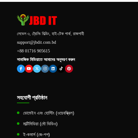
লেভেল ৩, ট্রেনিং বিল্ডিং, হাই-টেক পার্ক, রাজশাহী
support@jbdit.com.bd
+88 01716 905615
সামাজিক মিডিয়াতে আমাদের অনুসরণ করুন
সহযোগী প্রতিষ্ঠান
ডোমেইন এবং হোস্টিং (ওয়েবস্ক্রিল)
মাল্টিমিডিয়া (মৌ ভিডিও)
ই-কমার্স (জে-শপ)