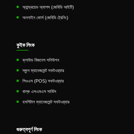
অ্যান্ড্রয়েড অ্যাপস (জেবিডি আইটি)
অনলাইন কোর্স (জেবিডি ট্রেনিং)
কুইক লিংক
ক্লাউড বিজনেস সলিউশন
স্কুল ম্যানেজমেন্ট সফটওয়্যার
পিওএস (POS) সফটওয়্যার
বাল্ক এসএমএস সার্ভিস
হসপিটাল ম্যানেজমেন্ট সফটওয়্যার
গুরুত্বপূর্ণ লিংক