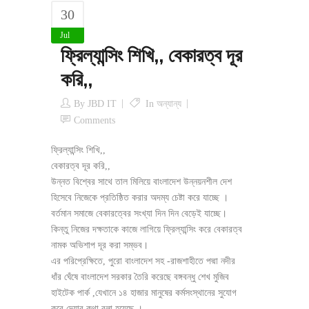
30
Jul
ফ্রিল্যান্সিং শিখি,, বেকারত্ব দূর
করি,,
By
JBD IT
In
অন্যান্য
Comments
ফ্রিল্যান্সিং শিখি,,
বেকারত্ব দূর করি,,
উন্নত বিশ্বের সাথে তাল মিলিয়ে বাংলাদেশ উন্নয়নশীল দেশ
হিসেবে নিজেকে প্রতিষ্ঠিত করার অদম্য চেষ্টা করে যাচ্ছে ।
বর্তমান সমাজে বেকারত্বের সংখ্যা দিন দিন বেড়েই যাচ্ছে।
কিন্তু নিজের দক্ষতাকে কাজে লাগিয়ে ফ্রিল্যান্সিং করে বেকারত্ব
নামক অভিশাপ দূর করা সম্ভব।
এর পরিপ্রেক্ষিতে, পুরো বাংলাদেশ সহ -রাজশাহীতে পদ্মা নদীর
ধাঁর ঘেঁষে বাংলাদেশ সরকার তৈরি করেছে বঙ্গবন্ধু শেখ মুজিব
হাইটেক পার্ক ,যেখানে ১৪ হাজার মানুষের কর্মসংস্থানের সুযোগ
করে দেয়ার কথা বলা হয়েছে ।